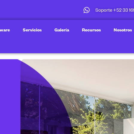
Soporte +52 33 16
tware
Servicios
Galería
Recursos
Nosotros