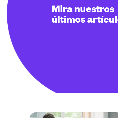
Mira nuestros
últimos artícu