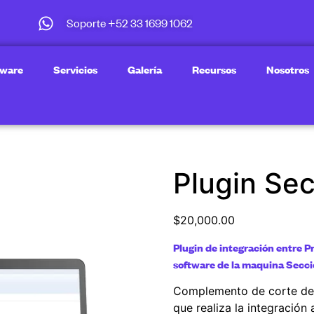
Soporte +52 33 1699 1062
tware
Servicios
Galería
Recursos
Nosotros
Plugin Se
$
20,000.00
Plugin de integración entre P
software de la maquina Secc
Complemento de corte d
que realiza la integración 