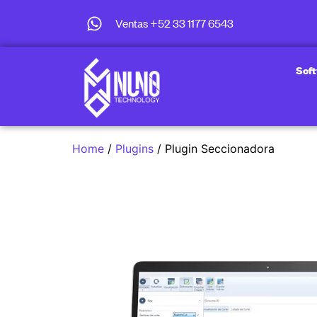
Ventas +52 33 1177 6543
Sof
Home
/
Plugins
/ Plugin Seccionadora