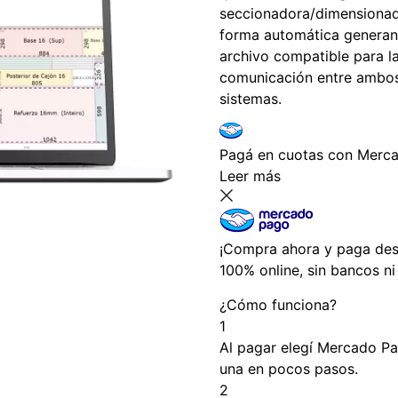
seccionadora/dimensiona
forma automática genera
archivo compatible para l
comunicación entre ambo
sistemas.
Pagá
en cuotas
con Merca
Leer más
¡Compra ahora y paga desp
100% online, sin bancos n
¿Cómo funciona?
1
Al pagar elegí
Mercado P
una en pocos pasos.
2