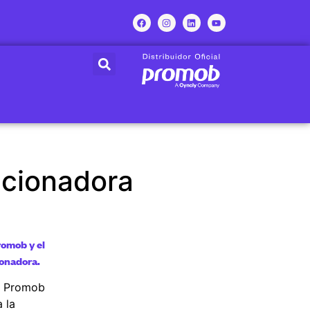
ccionadora
romob y el
ionadora.
e Promob
a la