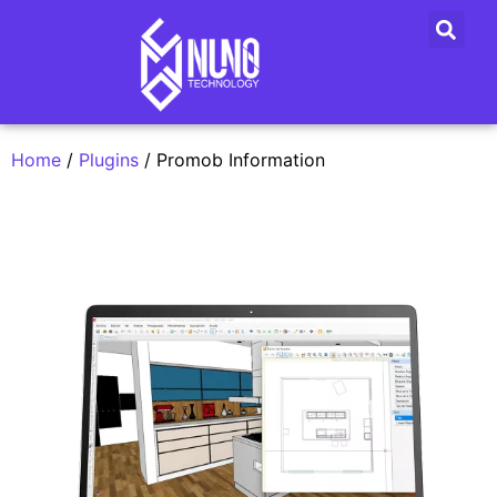
Home
/
Plugins
/ Promob Information