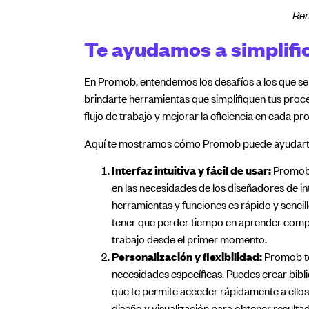
Ren
Te ayudamos a simplifi
En Promob, entendemos los desafíos a los que se
brindarte herramientas que simplifiquen tus proc
flujo de trabajo y mejorar la eficiencia en cada p
Aquí te mostramos cómo Promob puede ayudarte a
Interfaz intuitiva y fácil de usar:
Promob s
en las necesidades de los diseñadores de int
herramientas y funciones es rápido y sencil
tener que perder tiempo en aprender compl
trabajo desde el primer momento.
Personalización y flexibilidad:
Promob te 
necesidades específicas. Puedes crear bibli
que te permite acceder rápidamente a ello
diseño y visualización para obtener resultad